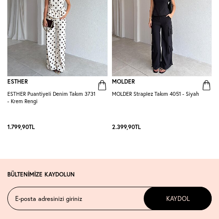
ESTHER
MOLDER
ESTHER Puantiyeli Denim Takım 3731
MOLDER Straplez Takım 4051 - Siyah
M
- Krem Rengi
L
1.799,90
TL
2.399,90
TL
2
BÜLTENİMİZE KAYDOLUN
KAYDOL