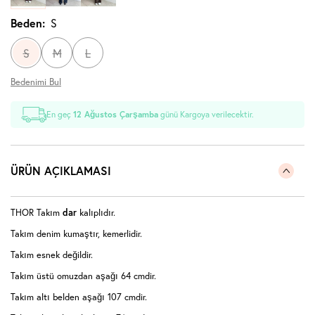
Beden:
S
S
M
L
Bedenimi Bul
En geç
12 Ağustos Çarşamba
günü Kargoya verilecektir.
ÜRÜN AÇIKLAMASI
THOR Takım
dar
kalıplıdır.
Takım denim kumaştır, kemerlidir.
Takım esnek değildir.
Takım üstü omuzdan aşağı 64 cmdir.
Takım altı belden aşağı 107 cmdir.