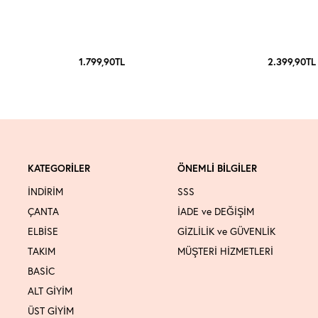
1.799,90
TL
2.399,90
TL
KATEGORİLER
ÖNEMLİ BİLGİLER
İNDİRİM
SSS
ÇANTA
İADE ve DEĞİŞİM
ELBİSE
GİZLİLİK ve GÜVENLİK
TAKIM
MÜŞTERİ HİZMETLERİ
BASİC
ALT GİYİM
ÜST GİYİM