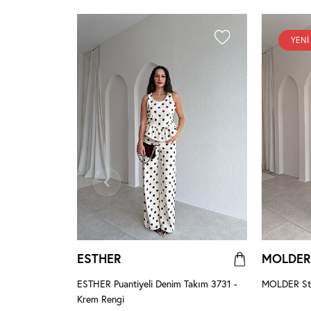
YENI
ESTHER
MOLDER
erengi
ESTHER Puantiyeli Denim Takım 3731 -
MOLDER Str
Krem Rengi