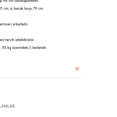
ı 66 cm uzunluğundadır.
111 cm, iç bacak boyu 79 cm.
fermuarı arkadadır.
ni tercih edebilirsiniz.
 55 kg üzerindeki S bedendir.
LANLAR