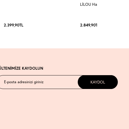
LİLOU Halter Yaka Takım 3
2.399,90
TL
2.849,90
TL
ÜLTENİMİZE KAYDOLUN
KAYDOL