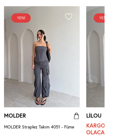
YENI
YENI
MOLDER
LİLOU
KARGO ÇIKIŞI 5 A
MOLDER Straplez Takım 4051 - Füme
OLACAKTIR