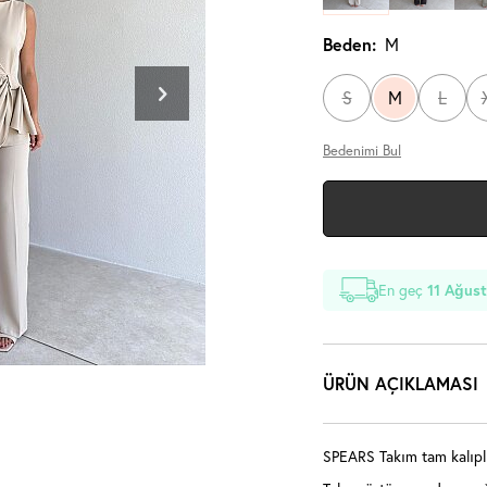
Beden:
M
S
M
L
Bedenimi Bul
En geç
11 Ağust
ÜRÜN AÇIKLAMASI
SPEARS Takım tam kalıplı