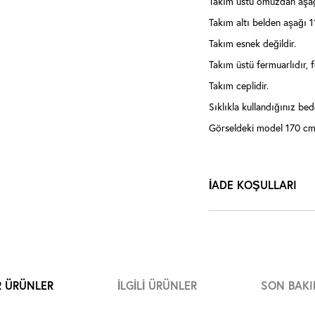
Takım üstü omuzdan aşağ
Takım altı belden aşağı 
Takım esnek değildir.
Takım üstü fermuarlıdır, 
Takım ceplidir.
Sıklıkla kullandığınız bede
Görseldeki model 170 cm,
İADE KOŞULLARI
R ÜRÜNLER
İLGILI ÜRÜNLER
SON BAKI