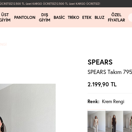
RETSİZ!
2.500 TL üzeri KARGO ÜCRETSİZ!
2.500 TL üzeri KARGO ÜCRETSİZ!
ÜST
DIŞ
ÖZEL
PANTOLON
BASIC
TRIKO
ETEK
BLUZ
GIYIM
GIYIM
FIYATLAR
ENGI
SPEARS
SPEARS Takım 795
2.199,90
TL
Renk:
Krem Rengi