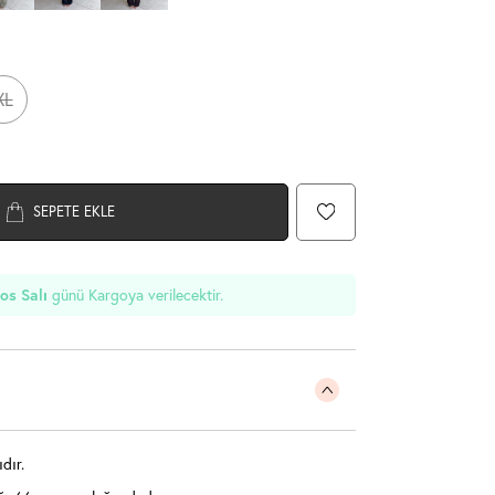
XL
SEPETE EKLE
günü Kargoya verilecektir.
os Salı
dır.