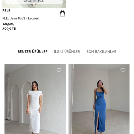
STOKTA YOK
PELE
PELE Jean 8882 - Lacivert
999,90
TL
699,93
TL
BENZER ÜRÜNLER
İLGILI ÜRÜNLER
SON BAKILANLAR