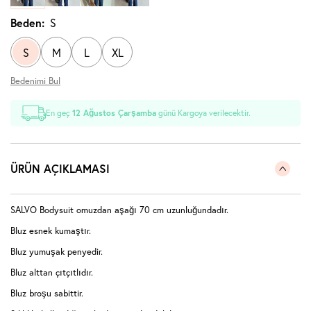
Beden:
S
S
M
L
XL
Bedenimi Bul
En geç
12 Ağustos Çarşamba
günü Kargoya verilecektir.
ÜRÜN AÇIKLAMASI
SALVO Bodysuit omuzdan aşağı 70 cm uzunluğundadır.
Bluz esnek kumaştır.
Bluz yumuşak penyedir.
Bluz alttan çıtçıtlıdır.
Bluz broşu sabittir.