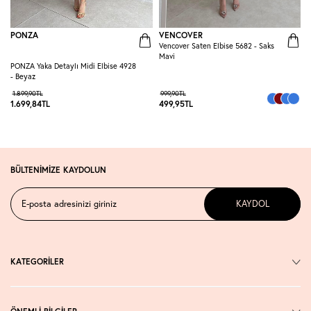
PONZA
VENCOVER
Vencover Saten Elbise 5682 - Saks
R
Mavi
E
PONZA Yaka Detaylı Midi Elbise 4928
- Beyaz
1.899,90
TL
999,90
TL
1.699,84
TL
499,95
TL
3
BÜLTENİMİZE KAYDOLUN
KAYDOL
KATEGORİLER