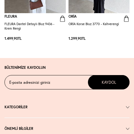
FLEURA
ORİA
FLEURA Dantel Detaylı Bluz 9436 -
ORİA Korse Bluz 3770 - Kahverengi
O
Krem Rengi
1.499,90
TL
1.299,90
TL
1
BÜLTENİMİZE KAYDOLUN
KAYDOL
KATEGORİLER
ÖNEMLİ BİLGİLER