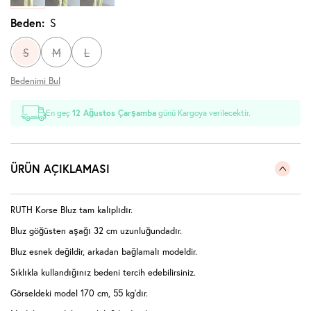
Beden:
S
S
M
L
Bedenimi Bul
En geç
12 Ağustos Çarşamba
günü Kargoya verilecektir.
ÜRÜN AÇIKLAMASI
RUTH Korse Bluz tam kalıplıdır.
Bluz göğüsten aşağı 32 cm uzunluğundadır.
Bluz esnek değildir, arkadan bağlamalı modeldir.
Sıklıkla kullandığınız bedeni tercih edebilirsiniz.
Görseldeki model 170 cm, 55 kg'dır.