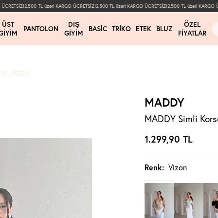
CRETSİZ!
2.500 TL üzeri KARGO ÜCRETSİZ!
2.500 TL üzeri KARGO ÜCRETSİZ!
2.500 TL üzeri KARGO ÜC
ÜST
DIŞ
ÖZEL
PANTOLON
BASIC
TRIKO
ETEK
BLUZ
GIYIM
GIYIM
FIYATLAR
41 - VIZON
MADDY
MADDY Simli Korse
1.299,90
TL
Renk:
Vizon