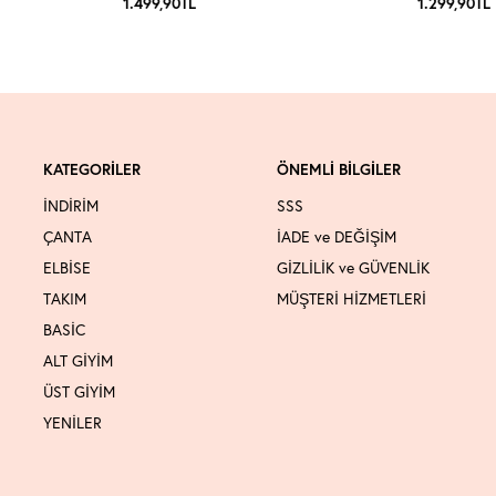
1.499,90
TL
1.299,90
TL
KATEGORİLER
ÖNEMLİ BİLGİLER
İNDİRİM
SSS
ÇANTA
İADE ve DEĞİŞİM
ELBİSE
GİZLİLİK ve GÜVENLİK
TAKIM
MÜŞTERİ HİZMETLERİ
BASİC
ALT GİYİM
ÜST GİYİM
YENİLER