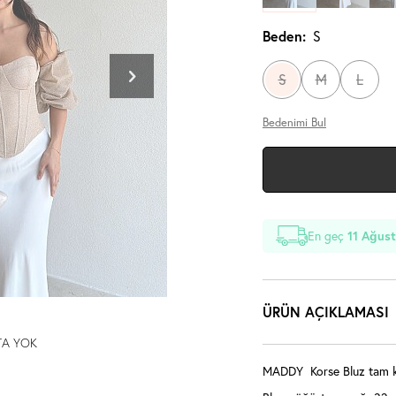
Beden:
S
S
M
L
Bedenimi Bul
En geç
11 Ağust
ÜRÜN AÇIKLAMASI
TA YOK
MADDY Korse Bluz tam ka