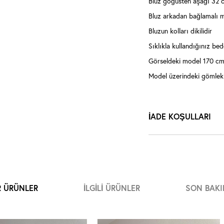
Bluz göğüsten aşağı 32 
Bluz arkadan bağlamalı m
Bluzun kolları dikilidir
Sıklıkla kullandığınız bede
Görseldeki model 170 cm,
Model üzerindeki gömlek
İADE KOŞULLARI
R ÜRÜNLER
İLGILI ÜRÜNLER
SON BAKI