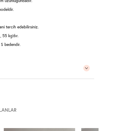
cm uzunluğundadır.
odeldir.
ni tercih edebilirsiniz.
 55 kg'dır.
 S bedendir.
LANLAR