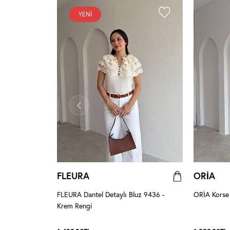
YENI
FLEURA
ORİA
eyaz
FLEURA Dantel Detaylı Bluz 9436 -
ORİA Korse 
Krem Rengi