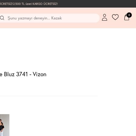
RETSİZ!
2.500 TL üzeri KARGO ÜCRETSİZ!
0
 Bluz 3741 - Vizon