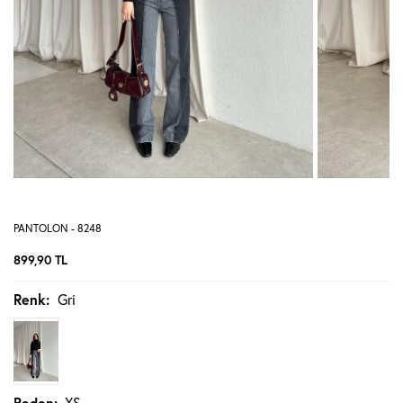
PANTOLON - 8248
899,90
TL
Renk:
Gri
Beden:
XS