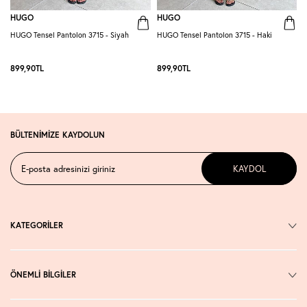
HUGO
HUGO
HUGO Tensel Pantolon 3715 - Siyah
HUGO Tensel Pantolon 3715 - Haki
H
K
899,90
TL
899,90
TL
BÜLTENİMİZE KAYDOLUN
KAYDOL
KATEGORİLER
ÖNEMLİ BİLGİLER