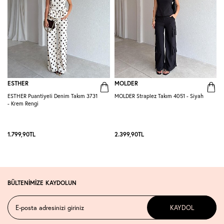
ESTHER
MOLDER
ESTHER Puantiyeli Denim Takım 3731
MOLDER Straplez Takım 4051 - Siyah
M
- Krem Rengi
L
1.799,90
TL
2.399,90
TL
2
BÜLTENİMİZE KAYDOLUN
KAYDOL