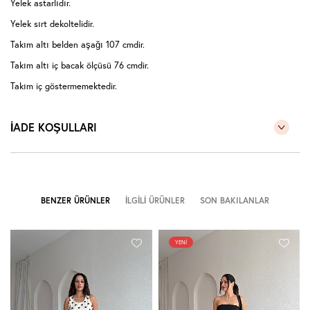
Yelek astarlıdır.
Yelek sırt dekoltelidir.
Takım altı belden aşağı 107 cmdir.
Takım altı iç bacak ölçüsü 76 cmdir.
Takım iç göstermemektedir.
Takım altı yüksek beldir.
İADE KOŞULLARI
Takım esnek değildir.
Sıklıkla kullandığınız bedeni tercih edebilirsiniz.
Görseldeki model 170 cm, 55 kg'dır.
Model üzerindeki takım S bedendir.
BENZER ÜRÜNLER
İLGILI ÜRÜNLER
SON BAKILANLAR
( Takım halinde satıştadır )
YENI