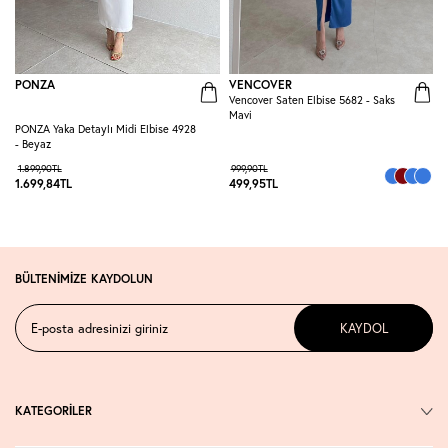
PONZA
VENCOVER
Vencover Saten Elbise 5682 - Saks
R
Mavi
E
PONZA Yaka Detaylı Midi Elbise 4928
- Beyaz
1.899,90
TL
999,90
TL
1.699,84
TL
499,95
TL
3
BÜLTENİMİZE KAYDOLUN
KAYDOL
KATEGORİLER