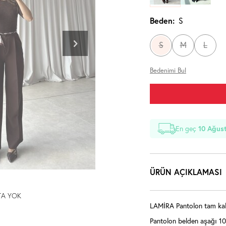
Beden:
S
S
M
L
Bedenimi Bul
En geç
10 Ağust
ÜRÜN AÇIKLAMASI
TA YOK
LAMİRA Pantolon tam kalı
Pantolon belden aşağı 1