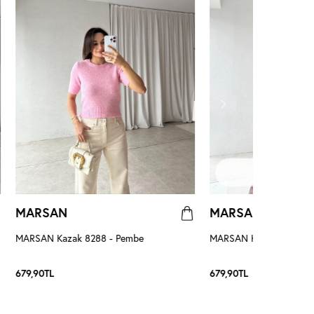
STOKTA 
MARSAN
MARSAN
MARSAN Kazak 8288 - Pembe
MARSAN Kazak 8288 - A
679,90
TL
679,90
TL