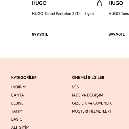
HUGO
HUGO
4 - Acı Kahve
HUGO Tensel Pantolon 3715 - Siyah
HUGO Tense
899,90
TL
899,90
TL
KATEGORİLER
ÖNEMLİ BİLGİLER
İNDİRİM
SSS
ÇANTA
İADE ve DEĞİŞİM
ELBİSE
GİZLİLİK ve GÜVENLİK
TAKIM
MÜŞTERİ HİZMETLERİ
BASİC
ALT GİYİM