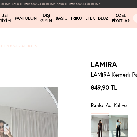
SİZ!
2.500 TL üzeri KARGO ÜCRETSİZ!
2.500 TL üzeri KARGO ÜCRETSİZ!
ÜST
DIŞ
ÖZEL
PANTOLON
BASIC
TRIKO
ETEK
BLUZ
GIYIM
GIYIM
FIYATLAR
OLON 8260 - ACI KAHVE
LAMİRA
LAMİRA Kemerli Pa
849,90
TL
Renk:
Acı Kahve