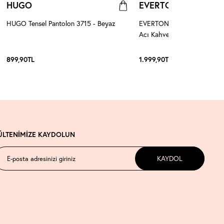
HUGO
EVERTON
HUGO Tensel Pantolon 3715 - Beyaz
EVERTON Özel Tasarım Pant
Acı Kahve
899,90
TL
1.999,90
TL
ÜLTENİMİZE KAYDOLUN
KAYDOL