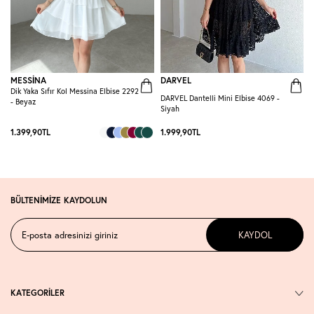
MESSİNA
DARVEL
Dik Yaka Sıfır Kol Messina Elbise 2292
DARVEL Dantelli Mini Elbise 4069 -
L
- Beyaz
Siyah
1.399,90
TL
1.999,90
TL
2
BÜLTENİMİZE KAYDOLUN
KAYDOL
KATEGORİLER