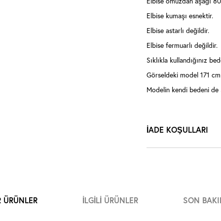
Elbise omuzdan aşağı 80
Elbise kumaşı esnektir.
Elbise astarlı değildir.
Elbise fermuarlı değildir.
Sıklıkla kullandığınız bede
Görseldeki model 171 cm 
Modelin kendi bedeni de 
İADE KOŞULLARI
R ÜRÜNLER
İLGILI ÜRÜNLER
SON BAKI