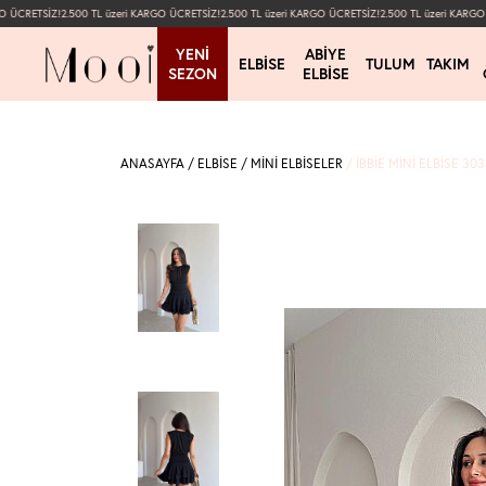
ÜCRETSİZ!
2.500 TL üzeri KARGO ÜCRETSİZ!
2.500 TL üzeri KARGO ÜCRETSİZ!
2.500 TL üzeri KARGO Ü
YENI
ABIYE
ELBISE
TULUM
TAKIM
SEZON
ELBISE
ANASAYFA
/
ELBİSE
/
MİNİ ELBİSELER
/
İBBİE MINI ELBISE 303