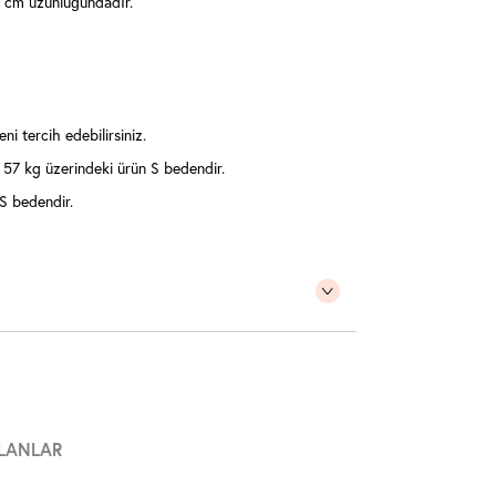
 cm uzunluğundadır.
ni tercih edebilirsiniz.
57 kg üzerindeki ürün S bedendir.
S bedendir.
LANLAR