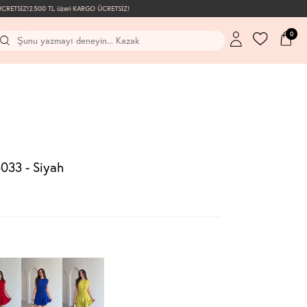
ETSİZ!
2.500 TL üzeri KARGO ÜCRETSİZ!
0
3033 - Siyah