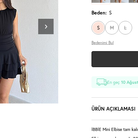
Beden:
S
S
M
L
Bedenimi Bul
En geç
10 Ağust
ÜRÜN AÇIKLAMASI
İBBİE Mini Elbise tam kalı