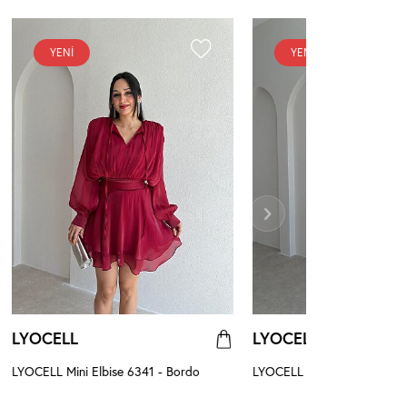
YENI
YENI
LYOCELL
LYOCELL
LYOCELL Mini Elbise 6341 - Bordo
LYOCELL Mini Elbise 6341 -