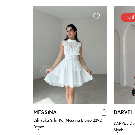
YENI
MESSİNA
DARVEL
Dik Yaka Sıfır Kol Messina Elbise 2292 -
Pudra
DARVEL Dant
Beyaz
Siyah