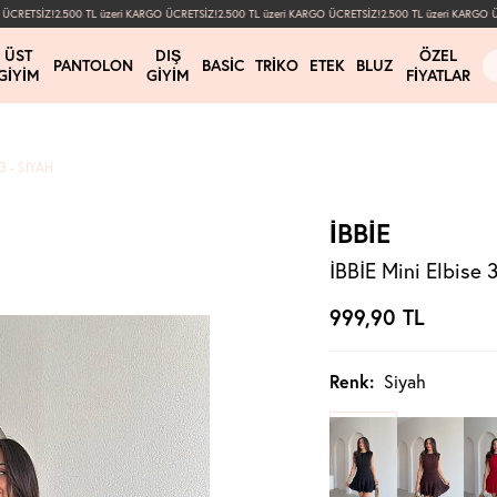
CRETSİZ!
2.500 TL üzeri KARGO ÜCRETSİZ!
2.500 TL üzeri KARGO ÜCRETSİZ!
2.500 TL üzeri KARGO ÜCR
ÜST
DIŞ
ÖZEL
PANTOLON
BASIC
TRIKO
ETEK
BLUZ
GIYIM
GIYIM
FIYATLAR
3 - SIYAH
İBBİE
İBBİE Mini Elbise 
999,90
TL
Renk:
Siyah