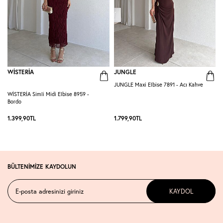
WİSTERİA
JUNGLE
JUNGLE Maxi Elbise 7891 - Acı Kahve
G
WİSTERİA Simli Midi Elbise 8959 -
Bordo
1.399,90
TL
1.799,90
TL
1
BÜLTENİMİZE KAYDOLUN
KAYDOL