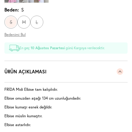
Beden:
S
S
M
L
Bedenimi Bul
En geç
10 Ağustos Pazartesi
günü Kargoya verilecektir.
ÜRÜN AÇIKLAMASI
FRİDA Midi Elbise tam kalıplıdır.
Elbise omuzdan aşağı 134 cm uzunluğundadır.
Elbise kumaşı esnek değildir.
Elbise müslin kumaştır.
Elbise astarlıdır.