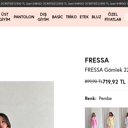
CRETSİZ!
2.500 TL üzeri KARGO ÜCRETSİZ!
2.500 TL üzeri KARGO ÜCRETSİZ!
2.500 TL üzeri KARGO ÜC
ÜST
DIŞ
ÖZEL
PANTOLON
BASIC
TRIKO
ETEK
BLUZ
GIYIM
GIYIM
FIYATLAR
FRESSA
FRESSA Gömlek 2
719,92
TL
899,90
TL
Renk:
Pembe