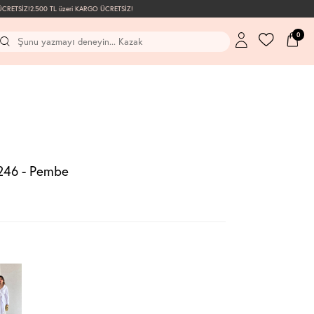
RETSİZ!
2.500 TL üzeri KARGO ÜCRETSİZ!
0
246 - Pembe