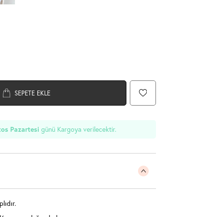
SEPETE EKLE
os Pazartesi
günü Kargoya verilecektir.
lıdır.