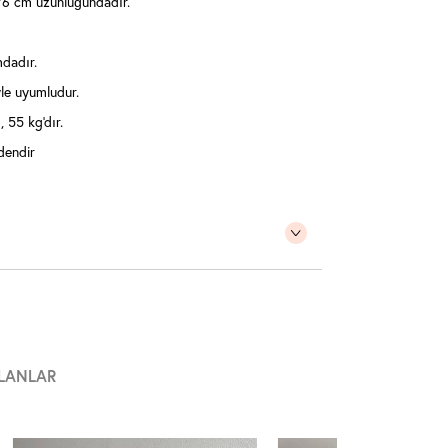
6 cm uzunluğundadır.
mdadır.
le uyumludur.
 55 kg'dır.
dendir
LANLAR