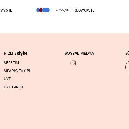
9,95
TL
3.099,95
TL
6.199,90
TL
HIZLI ERİŞİM
SOSYAL MEDYA
B
SEPETİM
SİPARİŞ TAKİBİ
ÜYE
ÜYE GİRİŞİ