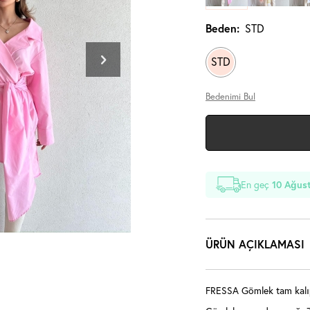
Beden:
STD
STD
Bedenimi Bul
En geç
10 Ağust
ÜRÜN AÇIKLAMASI
FRESSA Gömlek tam kalıp