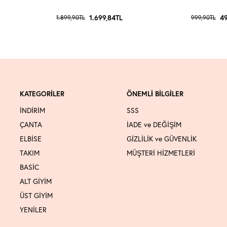
1.699,84
TL
49
1.899,90
TL
999,90
TL
KATEGORİLER
ÖNEMLİ BİLGİLER
İNDİRİM
SSS
ÇANTA
İADE ve DEĞİŞİM
ELBİSE
GİZLİLİK ve GÜVENLİK
TAKIM
MÜŞTERİ HİZMETLERİ
BASİC
ALT GİYİM
ÜST GİYİM
YENİLER