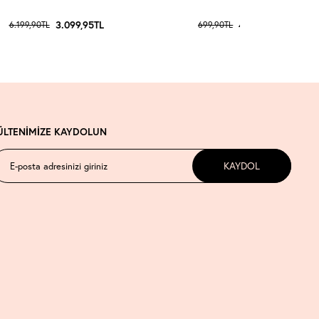
3.099,95
TL
419,94
TL
6.199,90
TL
699,90
TL
ÜLTENİMİZE KAYDOLUN
KAYDOL