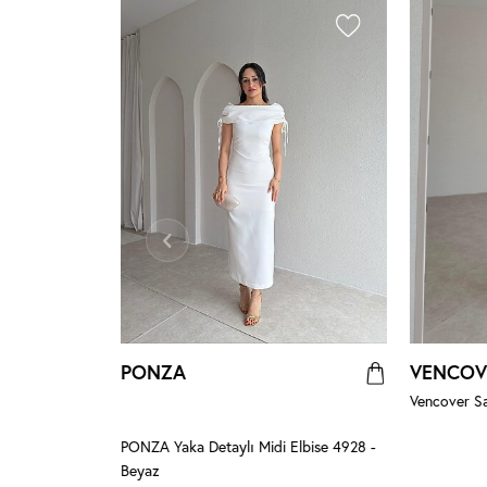
PONZA
VENCOV
Vencover Sa
yaz
PONZA Yaka Detaylı Midi Elbise 4928 -
Beyaz