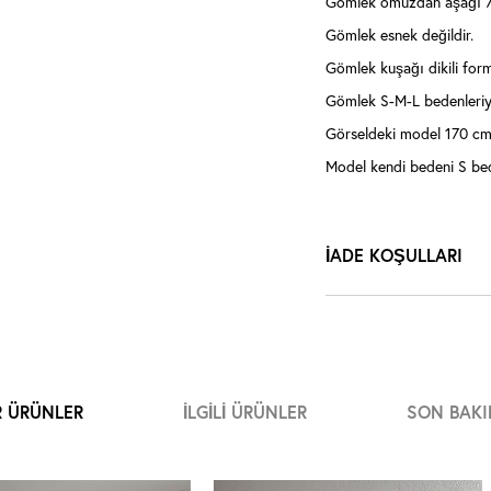
Gömlek omuzdan aşağı 7
Gömlek esnek değildir.
Gömlek kuşağı dikili for
Gömlek S-M-L bedenleriy
Görseldeki model 170 cm,
Model kendi bedeni S be
İADE KOŞULLARI
R ÜRÜNLER
İLGILI ÜRÜNLER
SON BAKI