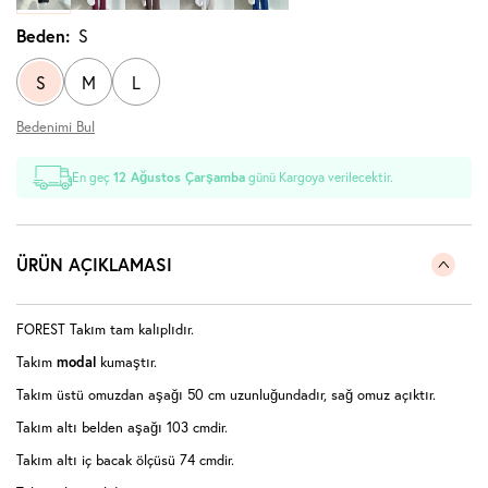
Beden:
S
S
M
L
Bedenimi Bul
En geç
12 Ağustos Çarşamba
günü Kargoya verilecektir.
ÜRÜN AÇIKLAMASI
FOREST Takım tam kalıplıdır.
Takım
modal
kumaştır.
Takım üstü omuzdan aşağı 50 cm uzunluğundadır, sağ omuz açıktır.
Takım altı belden aşağı 103 cmdir.
Takım altı iç bacak ölçüsü 74 cmdir.