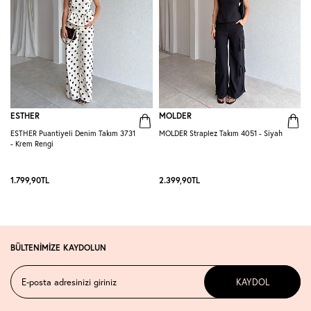
ESTHER
MOLDER
ESTHER Puantiyeli Denim Takım 3731
MOLDER Straplez Takım 4051 - Siyah
M
- Krem Rengi
L
1.799,90
TL
2.399,90
TL
2
BÜLTENİMİZE KAYDOLUN
KAYDOL