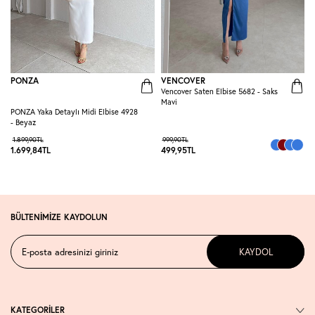
PONZA
VENCOVER
Vencover Saten Elbise 5682 - Saks
R
Mavi
E
PONZA Yaka Detaylı Midi Elbise 4928
- Beyaz
1.899,90
TL
999,90
TL
1.699,84
TL
499,95
TL
3
BÜLTENİMİZE KAYDOLUN
KAYDOL
KATEGORİLER