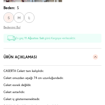
Beden:
S
S
M
L
Bedenimi Bul
En geç
11 Ağustos Salı
günü Kargoya verilecektir.
ÜRÜN AÇIKLAMASI
CASERTA Ceket tam kalıplıdır.
Ceket omuzdan aşağı 74 cm uzunluğundadır.
Ceket esnek değildir.
Ceket astarlıdır.
Ceket iç göstermemektedir.