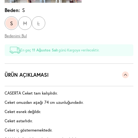
Beden:
S
S
M
L
Bedenimi Bul
En geç
11 Ağustos Salı
günü Kargoya verilecektir.
ÜRÜN AÇIKLAMASI
CASERTA Ceket tam kalıplıdır.
Ceket omuzdan aşağı 74 cm uzunluğundadır.
Ceket esnek değildir.
Ceket astarlıdır.
Ceket iç göstermemektedir.