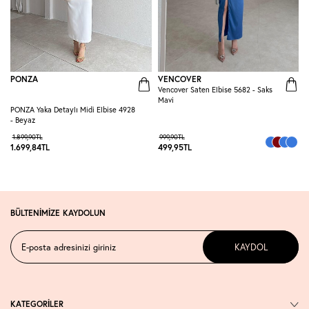
PONZA
VENCOVER
Vencover Saten Elbise 5682 - Saks
R
Mavi
E
PONZA Yaka Detaylı Midi Elbise 4928
- Beyaz
1.899,90
TL
999,90
TL
1.699,84
TL
499,95
TL
3
BÜLTENİMİZE KAYDOLUN
KAYDOL
KATEGORİLER