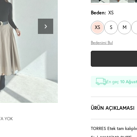
Beden:
XS
XS
S
M
Bedenimi Bul
En geç
10 Ağust
ÜRÜN AÇIKLAMASI
TA YOK
TORRES Etek tam kalıplıd