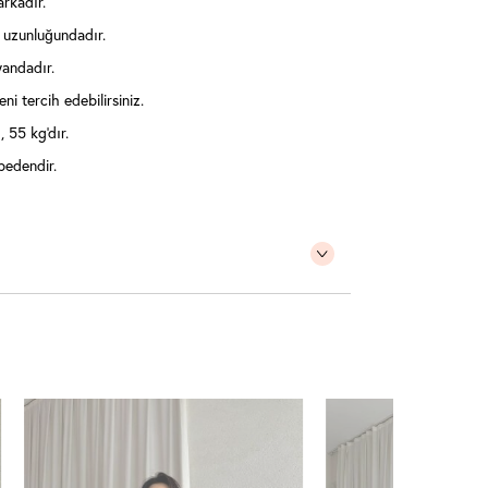
rkadır.
 uzunluğundadır.
yandadır.
ni tercih edebilirsiniz.
 55 kg'dır.
bedendir.