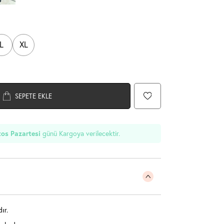
L
XL
SEPETE EKLE
os Pazartesi
günü Kargoya verilecektir.
ır.