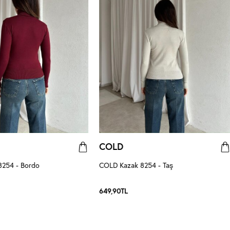
COLD
254 - Bordo
COLD Kazak 8254 - Taş
649,90
TL