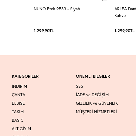
- Kırmızı
NUNO Etek 9533 - Siyah
ARLEA Dante
Kahve
1.299,90
TL
1.299,90
TL
KATEGORİLER
ÖNEMLİ BİLGİLER
İNDİRİM
SSS
ÇANTA
İADE ve DEĞİŞİM
ELBİSE
GİZLİLİK ve GÜVENLİK
TAKIM
MÜŞTERİ HİZMETLERİ
BASİC
ALT GİYİM