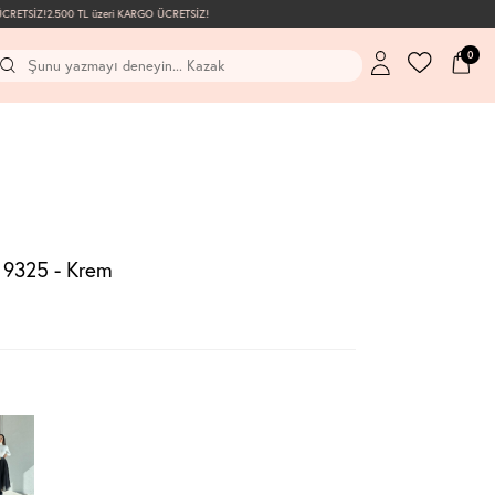
TSİZ!
2.500 TL üzeri KARGO ÜCRETSİZ!
0
 9325 - Krem