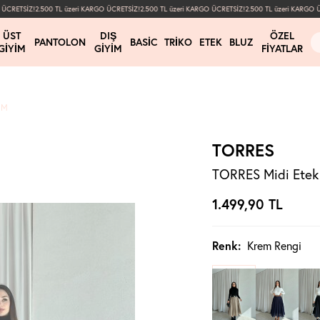
RETSİZ!
2.500 TL üzeri KARGO ÜCRETSİZ!
2.500 TL üzeri KARGO ÜCRETSİZ!
2.500 TL üzeri KARGO ÜCRE
ÜST
DIŞ
ÖZEL
PANTOLON
BASIC
TRIKO
ETEK
BLUZ
GIYIM
GIYIM
FIYATLAR
EM
TORRES
TORRES Midi Etek
1.499,90
TL
Renk:
Krem Rengi