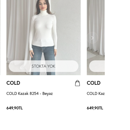
STOKTA YOK
STOKTA 
COLD
COLD
COLD Kazak 8254 - Beyaz
COLD Kazak 8254 - Siy
649,90
TL
649,90
TL