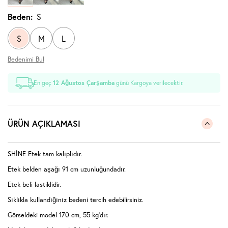
Beden:
S
S
M
L
Bedenimi Bul
En geç
12 Ağustos Çarşamba
günü Kargoya verilecektir.
ÜRÜN AÇIKLAMASI
SHİNE Etek tam kalıplıdır.
Etek belden aşağı 91 cm uzunluğundadır.
Etek beli lastiklidir.
Sıklıkla kullandığınız bedeni tercih edebilirsiniz.
Görseldeki model 170 cm, 55 kg'dır.