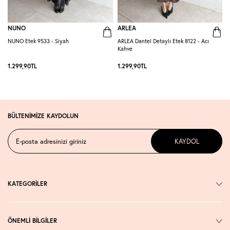
NUNO
ARLEA
NUNO Etek 9533 - Siyah
ARLEA Dantel Detaylı Etek 8122 - Acı
D
Kahve
1.299,90
TL
1.299,90
TL
7
BÜLTENİMİZE KAYDOLUN
KAYDOL
KATEGORİLER
ÖNEMLİ BİLGİLER