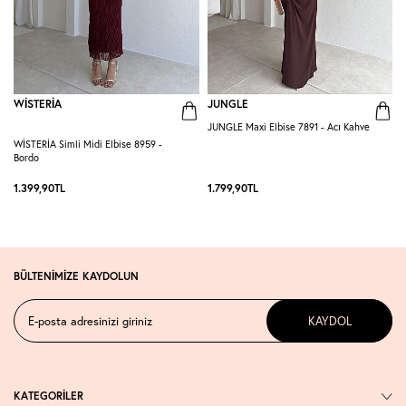
WİSTERİA
JUNGLE
JUNGLE Maxi Elbise 7891 - Acı Kahve
G
WİSTERİA Simli Midi Elbise 8959 -
Bordo
1.399,90
TL
1.799,90
TL
1
BÜLTENİMİZE KAYDOLUN
KAYDOL
KATEGORİLER