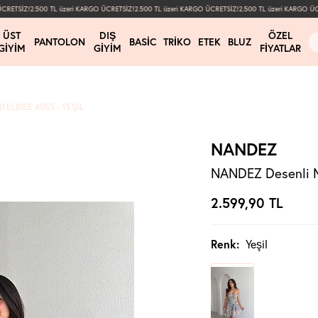
RETSİZ!
2.500 TL üzeri KARGO ÜCRETSİZ!
2.500 TL üzeri KARGO ÜCRETSİZ!
2.500 TL üzeri KARGO ÜCRE
ÜST
DIŞ
ÖZEL
PANTOLON
BASIC
TRIKO
ETEK
BLUZ
GIYIM
GIYIM
FIYATLAR
 ELBISE 4055 - YEŞIL
NANDEZ
NANDEZ Desenli Mi
2.599,90
TL
Renk:
Yeşil