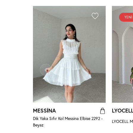
YENI
MESSİNA
LYOCEL
Dik Yaka Sıfır Kol Messina Elbise 2292 -
Pudra
LYOCELL Min
Beyaz