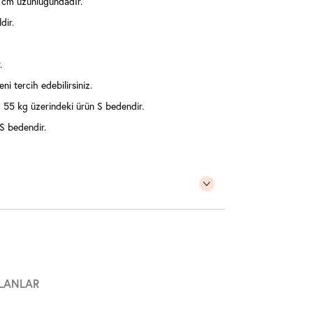
 cm uzunluğundadır.
dir.
.
ni tercih edebilirsiniz.
55 kg üzerindeki ürün S bedendir.
 S bedendir.
LANLAR