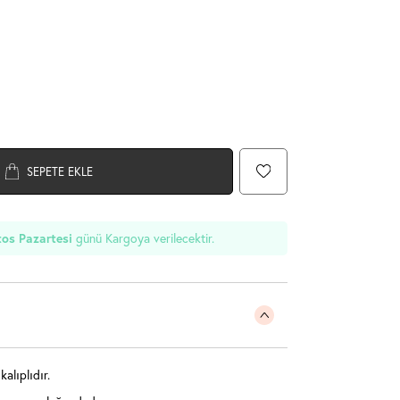
SEPETE EKLE
os Pazartesi
günü Kargoya verilecektir.
alıplıdır.