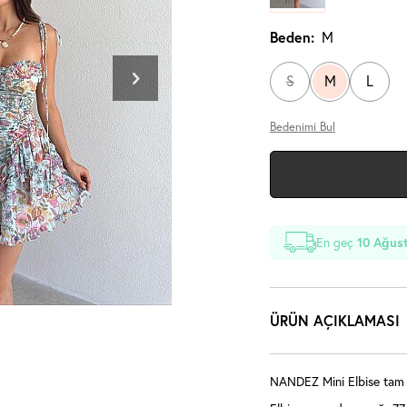
Beden:
M
S
M
L
Bedenimi Bul
En geç
10 Ağust
ÜRÜN AÇIKLAMASI
NANDEZ Mini Elbise tam k