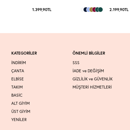
1.399,90
TL
2.199,90
TL
KATEGORİLER
ÖNEMLİ BİLGİLER
İNDİRİM
SSS
ÇANTA
İADE ve DEĞİŞİM
ELBİSE
GİZLİLİK ve GÜVENLİK
TAKIM
MÜŞTERİ HİZMETLERİ
BASİC
ALT GİYİM
ÜST GİYİM
YENİLER