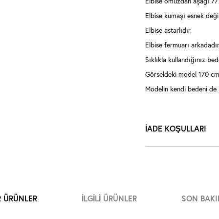
Elbise omuzdan aşağı 77
Elbise kumaşı esnek değil
Elbise astarlıdır.
Elbise fermuarı arkadadır
Sıklıkla kullandığınız bede
Görseldeki model 170 cm 
Modelin kendi bedeni de
İADE KOŞULLARI
R ÜRÜNLER
İLGILI ÜRÜNLER
SON BAKI