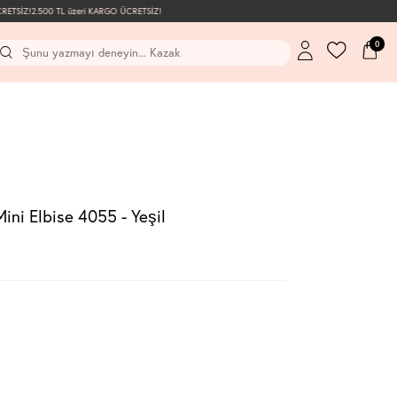
TSİZ!
2.500 TL üzeri KARGO ÜCRETSİZ!
0
ni Elbise 4055 - Yeşil