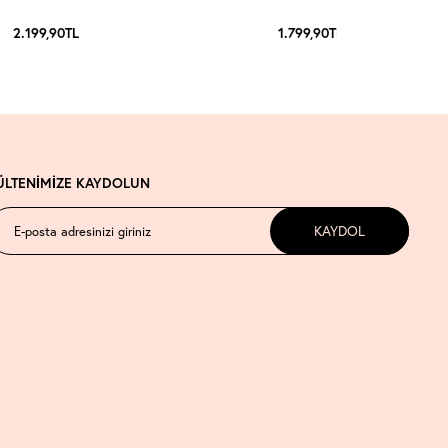
2.199,90
TL
1.799,90
TL
ÜLTENİMİZE KAYDOLUN
KAYDOL