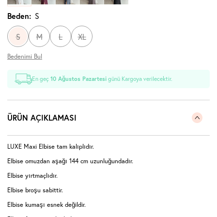
Beden:
S
S
M
L
XL
Bedenimi Bul
En geç
10 Ağustos Pazartesi
günü Kargoya verilecektir.
ÜRÜN AÇIKLAMASI
LUXE Maxi Elbise tam kalıplıdır.
Elbise omuzdan aşağı 144 cm uzunluğundadır.
Elbise yırtmaçlıdır.
Elbise broşu sabittir.
Elbise kumaşı esnek değildir.