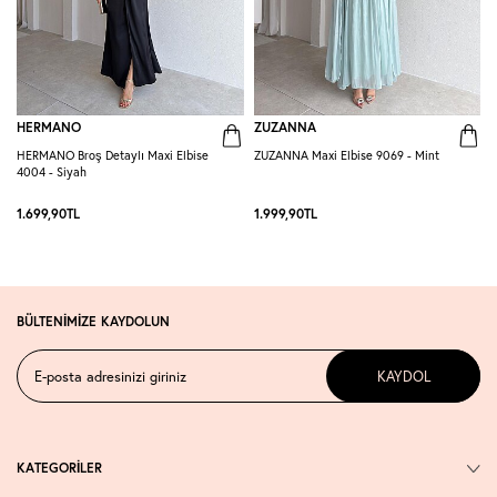
HERMANO
ZUZANNA
HERMANO Broş Detaylı Maxi Elbise
ZUZANNA Maxi Elbise 9069 - Mint
R
4004 - Siyah
S
1.699,90
TL
1.999,90
TL
1
BÜLTENİMİZE KAYDOLUN
KAYDOL
KATEGORİLER