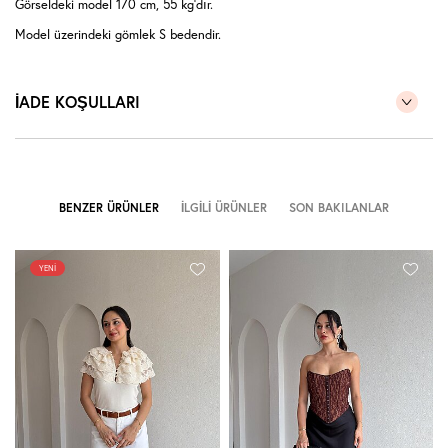
Görseldeki model 170 cm, 55 kg'dır.
Model üzerindeki gömlek S bedendir.
İADE KOŞULLARI
BENZER ÜRÜNLER
İLGILI ÜRÜNLER
SON BAKILANLAR
YENI