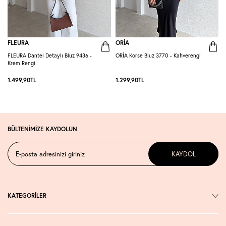
FLEURA
ORİA
FLEURA Dantel Detaylı Bluz 9436 -
ORİA Korse Bluz 3770 - Kahverengi
O
Krem Rengi
1.499,90
TL
1.299,90
TL
1
BÜLTENİMİZE KAYDOLUN
KAYDOL
KATEGORİLER