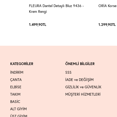
eyaz
FLEURA Dantel Detaylı Bluz 9436 -
ORİA Korse 
Krem Rengi
1.499,90
TL
1.299,90
TL
KATEGORİLER
ÖNEMLİ BİLGİLER
İNDİRİM
SSS
ÇANTA
İADE ve DEĞİŞİM
ELBİSE
GİZLİLİK ve GÜVENLİK
TAKIM
MÜŞTERİ HİZMETLERİ
BASİC
ALT GİYİM
ÜST GİYİM