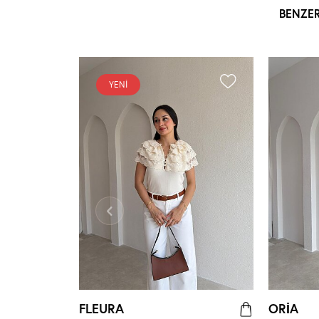
BENZE
YENI
FLEURA
ORİA