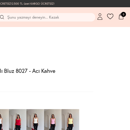
ETSİZ!
2.500 TL üzeri KARGO ÜCRETSİZ!
0
ı Bluz 8027 - Acı Kahve