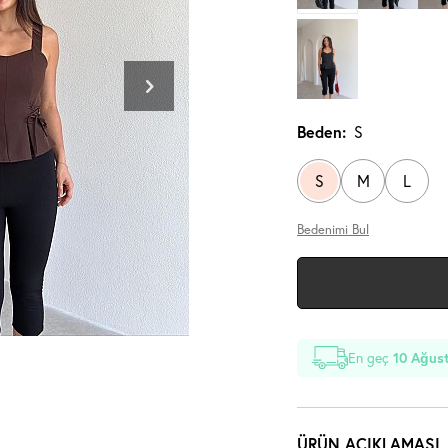
Beden:
S
S
M
L
Bedenimi Bul
En geç
10 Ağust
ÜRÜN AÇIKLAMASI