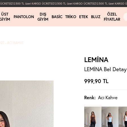
CRETSİZ!
2.500 TL üzeri KARGO ÜCRETSİZ!
2.500 TL üzeri KARGO ÜCRETSİZ!
2.500 TL üzeri KARGO ÜCR
ÜST
DIŞ
ÖZEL
PANTOLON
BASIC
TRIKO
ETEK
BLUZ
GIYIM
GIYIM
FIYATLAR
27 - ACI KAHVE
LEMİNA
LEMİNA Bel Detayl
999,90
TL
Renk:
Acı Kahve