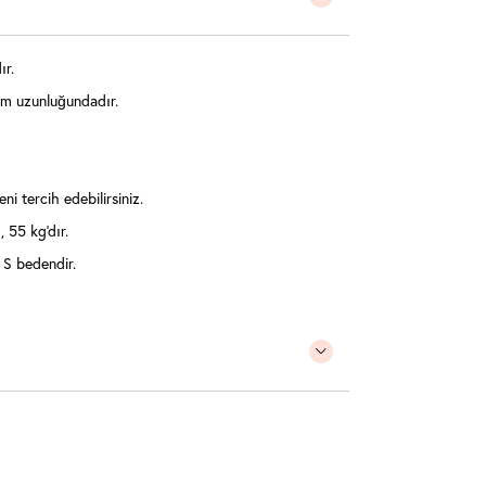
ır.
m uzunluğundadır.
ni tercih edebilirsiniz.
 55 kg'dır.
 S bedendir.