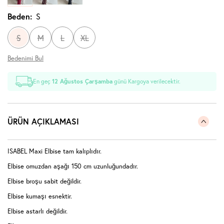
Beden:
S
S
M
L
XL
Bedenimi Bul
En geç
12 Ağustos Çarşamba
günü Kargoya verilecektir.
ÜRÜN AÇIKLAMASI
ISABEL Maxi Elbise tam kalıplıdır.
Elbise omuzdan aşağı 150 cm uzunluğundadır.
Elbise broşu sabit değildir.
Elbise kumaşı esnektir.
Elbise astarlı değildir.