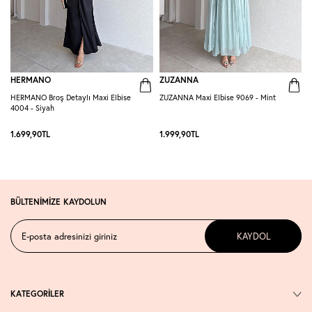
HERMANO
ZUZANNA
HERMANO Broş Detaylı Maxi Elbise
ZUZANNA Maxi Elbise 9069 - Mint
R
4004 - Siyah
S
1.699,90
TL
1.999,90
TL
1
BÜLTENİMİZE KAYDOLUN
KAYDOL
KATEGORİLER