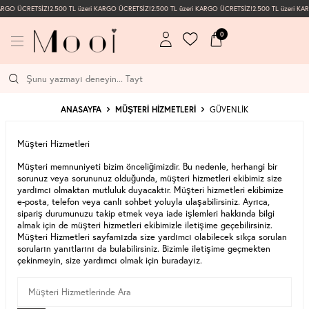
KARGO ÜCRETSİZ!
2.500 TL üzeri KARGO ÜCRETSİZ!
2.500 TL üzeri KARGO ÜCRETSİZ!
2.500 TL üzeri KA
0
ANASAYFA
MÜŞTERI HIZMETLERI
GÜVENLIK
Müşteri Hizmetleri
Müşteri memnuniyeti bizim önceliğimizdir. Bu nedenle, herhangi bir
sorunuz veya sorununuz olduğunda, müşteri hizmetleri ekibimiz size
yardımcı olmaktan mutluluk duyacaktır. Müşteri hizmetleri ekibimize
e-posta, telefon veya canlı sohbet yoluyla ulaşabilirsiniz. Ayrıca,
sipariş durumunuzu takip etmek veya iade işlemleri hakkında bilgi
almak için de müşteri hizmetleri ekibimizle iletişime geçebilirsiniz.
Müşteri Hizmetleri sayfamızda size yardımcı olabilecek sıkça sorulan
soruların yanıtlarını da bulabilirsiniz. Bizimle iletişime geçmekten
çekinmeyin, size yardımcı olmak için buradayız.