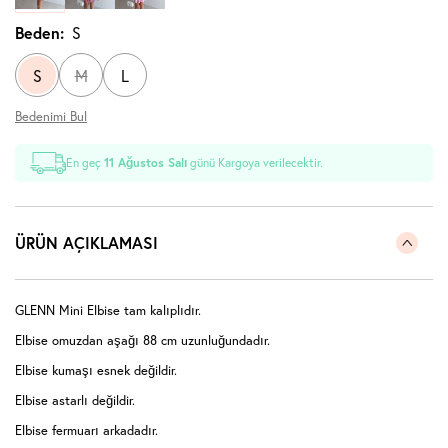
Beden:
S
S
M
L
Bedenimi Bul
En geç
11 Ağustos Salı
günü Kargoya verilecektir.
ÜRÜN AÇIKLAMASI
GLENN Mini Elbise tam kalıplıdır.
Elbise omuzdan aşağı 88 cm uzunluğundadır.
Elbise kumaşı esnek değildir.
Elbise astarlı değildir.
Elbise fermuarı arkadadır.