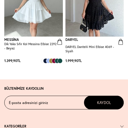
MESSİNA
DARVEL
Dik Yaka Sıfır Kol Messina Elbise 2292
DARVEL Dantelli Mini Elbise 4069 -
L
- Beyaz
Siyah
1.399,90
TL
1.999,90
TL
2
BÜLTENİMİZE KAYDOLUN
KAYDOL
KATEGORİLER