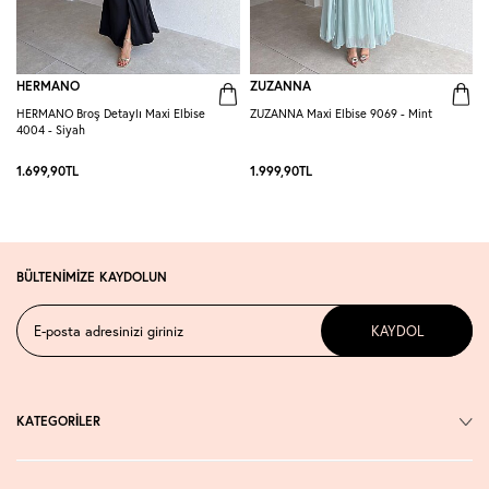
HERMANO
ZUZANNA
HERMANO Broş Detaylı Maxi Elbise
ZUZANNA Maxi Elbise 9069 - Mint
R
4004 - Siyah
S
1.699,90
TL
1.999,90
TL
1
BÜLTENİMİZE KAYDOLUN
KAYDOL
KATEGORİLER