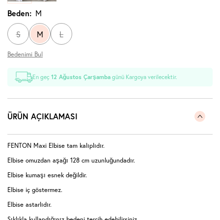
Beden:
M
S
M
L
Bedenimi Bul
En geç
12 Ağustos Çarşamba
günü Kargoya verilecektir.
ÜRÜN AÇIKLAMASI
FENTON Maxi Elbise tam kalıplıdır.
Elbise omuzdan aşağı 128 cm uzunluğundadır.
Elbise kumaşı esnek değildir.
Elbise iç göstermez.
Elbise astarlıdır.
Sıklıkla kullandığınız bedeni tercih edebilirsiniz.