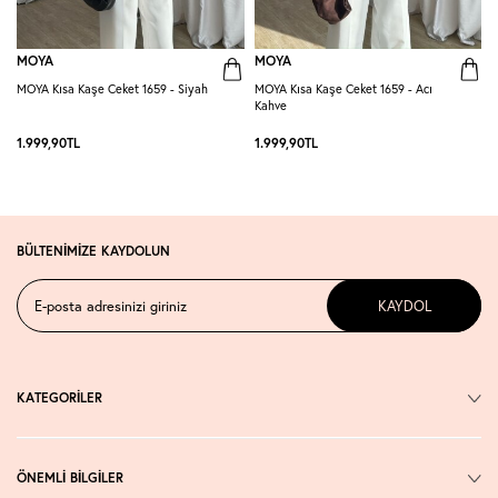
MOYA
MOYA
MOYA Kısa Kaşe Ceket 1659 - Siyah
MOYA Kısa Kaşe Ceket 1659 - Acı
M
Kahve
K
1.999,90
TL
1.999,90
TL
2
BÜLTENİMİZE KAYDOLUN
KAYDOL
KATEGORİLER
ÖNEMLİ BİLGİLER