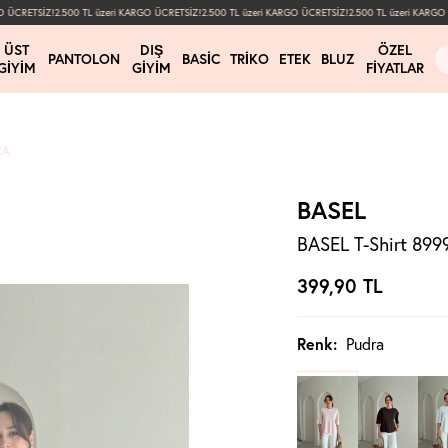
ÜCRETSİZ!
2.500 TL üzeri KARGO ÜCRETSİZ!
2.500 TL üzeri KARGO ÜCRETSİZ!
2.500 TL üzeri KARGO Ü
ÜST
DIŞ
ÖZEL
PANTOLON
BASIC
TRIKO
ETEK
BLUZ
GIYIM
GIYIM
FIYATLAR
RA
BASEL
BASEL T-Shirt 8999
399,90
TL
Renk:
Pudra