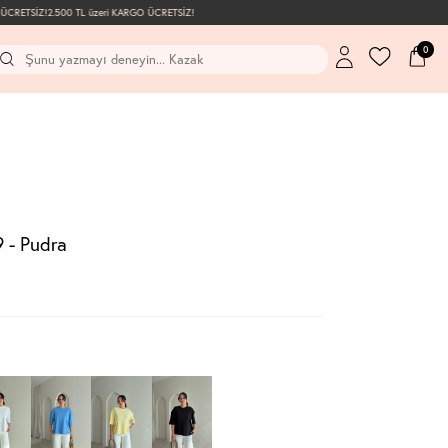
CRETSİZ!
2.500 TL üzeri KARGO ÜCRETSİZ!
0
 - Pudra