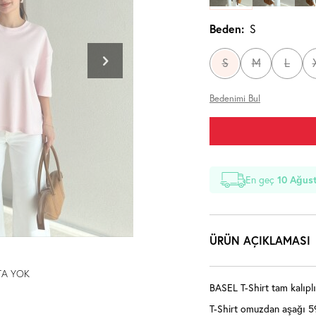
Beden:
S
S
M
L
Bedenimi Bul
En geç
10 Ağust
ÜRÜN AÇIKLAMASI
TA YOK
BASEL T-Shirt tam kalıplı
T-Shirt omuzdan aşağı 5