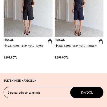
PİAKOS
PİAKOS
PİAKOS Keten Tulum 4046 - Siyah
PİAKOS Keten Tulum 4046 - Lacivert
A
1.699,90
TL
1.699,90
TL
1
BÜLTENİMİZE KAYDOLUN
KAYDOL