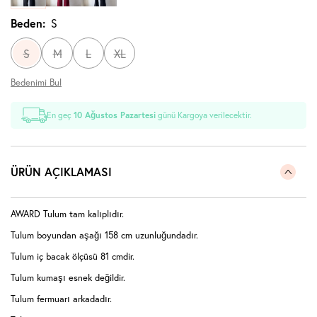
Beden:
S
S
M
L
XL
Bedenimi Bul
En geç
10 Ağustos Pazartesi
günü Kargoya verilecektir.
ÜRÜN AÇIKLAMASI
AWARD Tulum tam kalıplıdır.
Tulum boyundan aşağı 158 cm uzunluğundadır.
Tulum iç bacak ölçüsü 81 cmdir.
Tulum kumaşı esnek değildir.
Tulum fermuarı arkadadır.