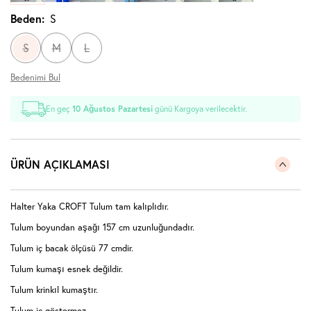
Beden:
S
S
M
L
Bedenimi Bul
En geç
10 Ağustos Pazartesi
günü Kargoya verilecektir.
ÜRÜN AÇIKLAMASI
Halter Yaka CROFT Tulum tam kalıplıdır.
Tulum boyundan aşağı 157 cm uzunluğundadır.
Tulum iç bacak ölçüsü 77 cmdir.
Tulum kumaşı esnek değildir.
Tulum krinkıl kumaştır.
Tulum iç göstermez.