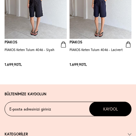
PİAKOS
PİAKOS
PİAKOS Keten Tulum 4046 - Siyah
PİAKOS Keten Tulum 4046 - Lacivert
A
1.699,90
TL
1.699,90
TL
1
BÜLTENİMİZE KAYDOLUN
KAYDOL
KATEGORİLER