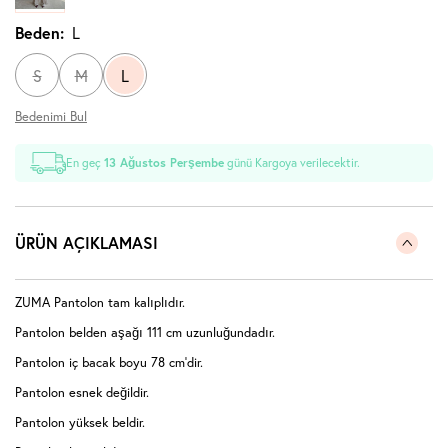
Beden:
L
S
M
L
Bedenimi Bul
En geç
13 Ağustos Perşembe
günü Kargoya verilecektir.
ÜRÜN AÇIKLAMASI
ZUMA Pantolon tam kalıplıdır.
Pantolon belden aşağı 111 cm uzunluğundadır.
Pantolon iç bacak boyu 78 cm'dir.
Pantolon esnek değildir.
Pantolon yüksek beldir.