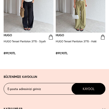
HUGO
HUGO
HUGO Tensel Pantolon 3715 - Siyah
HUGO Tensel Pantolon 3715 - Haki
H
K
899,90
TL
899,90
TL
BÜLTENİMİZE KAYDOLUN
KAYDOL
KATEGORİLER