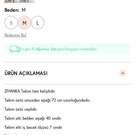
Beden:
M
S
M
L
Bedenimi Bul
En geç
11 Ağustos Salı
günü Kargoya verilecektir.
ÜRÜN AÇIKLAMASI
ZİVANKA Takım tam kalıplıdır.
Takım üstü omuzdan aşağı 72 cm uzunluğundadır.
Takım üstü ceplidir.
Takım altı belden aşağı 40 cmdir.
Takım altı iç bacak ölçüsü 7 cmdir.