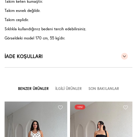
Takım keten kumaştır.
Takım esnek değildir.
Takım ceplidir.
Sıklıkla kullandığınız bedeni tercih edebilirsiniz.
Görseldeki model 170 cm, 55 kg'dır.
Model üzerindeki takım S bedendir.
İADE KOŞULLARI
Modelin kendi bedenide S bedendir.
(Takım halinde satıştadır.)
BENZER ÜRÜNLER
İLGILI ÜRÜNLER
SON BAKILANLAR
YENI