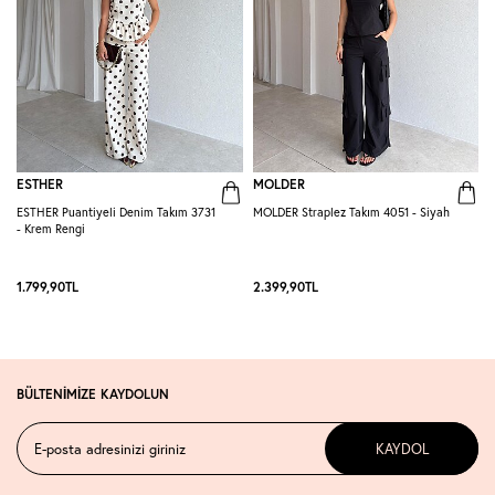
ESTHER
MOLDER
ESTHER Puantiyeli Denim Takım 3731
MOLDER Straplez Takım 4051 - Siyah
M
- Krem Rengi
L
1.799,90
TL
2.399,90
TL
2
BÜLTENİMİZE KAYDOLUN
KAYDOL