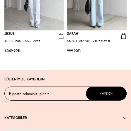
JESUS
SARAH
JESUS Jean 5555 - Beyaz
SARAH Jean 9015 - Buz Mavisi
D
1.349,90
TL
999,90
TL
7
BÜLTENİMİZE KAYDOLUN
KAYDOL
KATEGORİLER