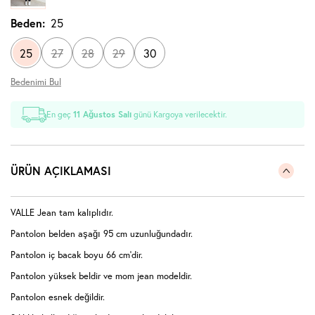
Beden:
25
25
27
28
29
30
Bedenimi Bul
En geç
11 Ağustos Salı
günü Kargoya verilecektir.
ÜRÜN AÇIKLAMASI
VALLE Jean tam kalıplıdır.
Pantolon belden aşağı 95 cm uzunluğundadır.
Pantolon iç bacak boyu 66 cm'dir.
Pantolon yüksek beldir ve mom jean modeldir.
Pantolon esnek değildir.