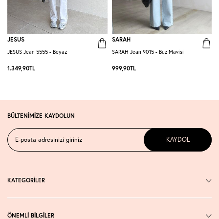
JESUS
SARAH
JESUS Jean 5555 - Beyaz
SARAH Jean 9015 - Buz Mavisi
D
1.349,90
TL
999,90
TL
7
BÜLTENİMİZE KAYDOLUN
KAYDOL
KATEGORİLER
ÖNEMLİ BİLGİLER