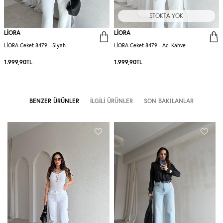
STOKTA YOK
LİORA
LİORA
LİORA Ceket 8479 - Siyah
LİORA Ceket 8479 - Acı Kahve
1.999,90
TL
1.999,90
TL
BENZER ÜRÜNLER
İLGILI ÜRÜNLER
SON BAKILANLAR