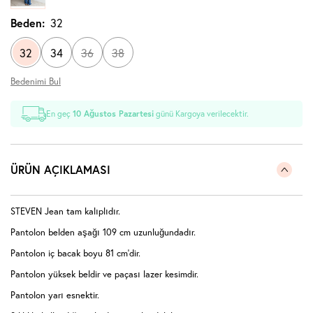
Beden:
32
32
34
36
38
Bedenimi Bul
En geç
10 Ağustos Pazartesi
günü Kargoya verilecektir.
ÜRÜN AÇIKLAMASI
STEVEN Jean tam kalıplıdır.
Pantolon belden aşağı 109 cm uzunluğundadır.
Pantolon iç bacak boyu 81 cm'dir.
Pantolon yüksek beldir ve paçası lazer kesimdir.
Pantolon yarı esnektir.