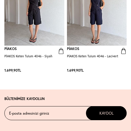
PİAKOS
PİAKOS
PİAKOS Keten Tulum 4046 - Siyah
PİAKOS Keten Tulum 4046 - Lacivert
A
1.699,90
TL
1.699,90
TL
1
BÜLTENİMİZE KAYDOLUN
KAYDOL