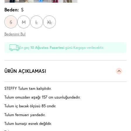
Beden:
S
S
M
L
XL
Bedenimi Bul
En geç
10 Ağustos Pazartesi
günü Kargoya verilecektir.
ÜRÜN AÇIKLAMASI
STEFFY Tulum tam kalıplıdır.
Tulum omuzdan aşağı 157 cm uzunluğundadır.
Tulum iç bacak ölçüsü 85 cmdir.
Tulum fermuarı yandadır.
Tulum kumaşı esnek değildir.