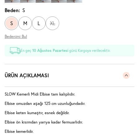
Beden:
S
S
M
L
XL
Bedenimi Bul
En geç
10 Ağustos Pazartesi
günü Kargoya verilecektir.
ÜRÜN AÇIKLAMASI
SLOW Kemerli Midi Elbise tam kalıplıdır.
Elbise omuzdan aşağı 125 cm uzunluğundadır.
Elbise keten kumaştır, esnek değildir.
Elbise ön kısımdan yarıya kadar fermuarlıdır.
Elbise kemerlidir.