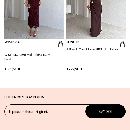
WİSTERİA
JUNGLE
JUNGLE Maxi Elbise 7891 - Acı Kahve
G
WİSTERİA Simli Midi Elbise 8959 -
Bordo
1.399,90
TL
1.799,90
TL
1
BÜLTENİMİZE KAYDOLUN
KAYDOL