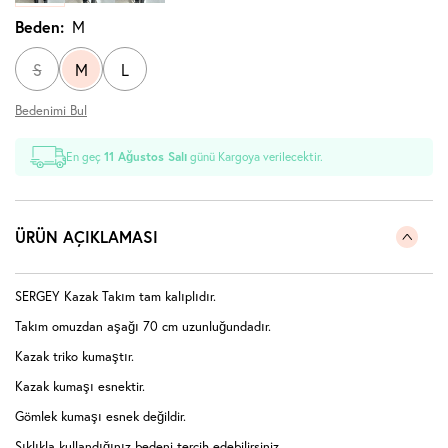
Beden:
M
S
M
L
Bedenimi Bul
En geç
11 Ağustos Salı
günü Kargoya verilecektir.
ÜRÜN AÇIKLAMASI
SERGEY Kazak Takım tam kalıplıdır.
Takım omuzdan aşağı 70 cm uzunluğundadır.
Kazak triko kumaştır.
Kazak kumaşı esnektir.
Gömlek kumaşı esnek değildir.
Sıklıkla kullandığınız bedeni tercih edebilirsiniz.