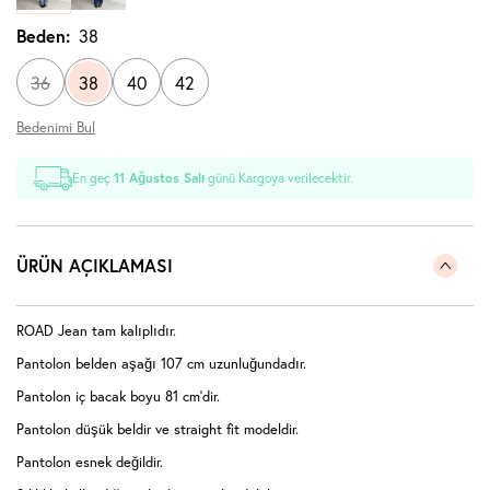
Beden:
38
36
38
40
42
Bedenimi Bul
En geç
11 Ağustos Salı
günü Kargoya verilecektir.
ÜRÜN AÇIKLAMASI
ROAD Jean tam kalıplıdır.
Pantolon belden aşağı 107 cm uzunluğundadır.
Pantolon iç bacak boyu 81 cm'dir.
Pantolon düşük beldir ve straight fit modeldir.
Pantolon esnek değildir.