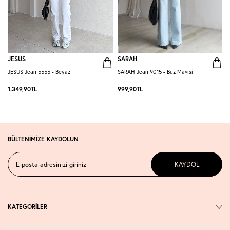
JESUS
SARAH
JESUS Jean 5555 - Beyaz
SARAH Jean 9015 - Buz Mavisi
D
1.349,90
TL
999,90
TL
7
BÜLTENİMİZE KAYDOLUN
KAYDOL
KATEGORİLER