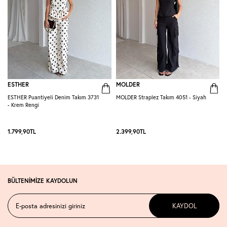
ESTHER
MOLDER
ESTHER Puantiyeli Denim Takım 3731
MOLDER Straplez Takım 4051 - Siyah
M
- Krem Rengi
L
1.799,90
TL
2.399,90
TL
2
BÜLTENİMİZE KAYDOLUN
KAYDOL