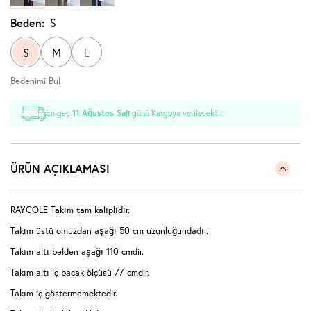
Beden:
S
S
M
L
Bedenimi Bul
En geç
11 Ağustos Salı
günü Kargoya verilecektir.
ÜRÜN AÇIKLAMASI
RAYCOLE Takım tam kalıplıdır.
Takım üstü omuzdan aşağı 50 cm uzunluğundadır.
Takım altı belden aşağı 110 cmdir.
Takım altı iç bacak ölçüsü 77 cmdir.
Takım iç göstermemektedir.