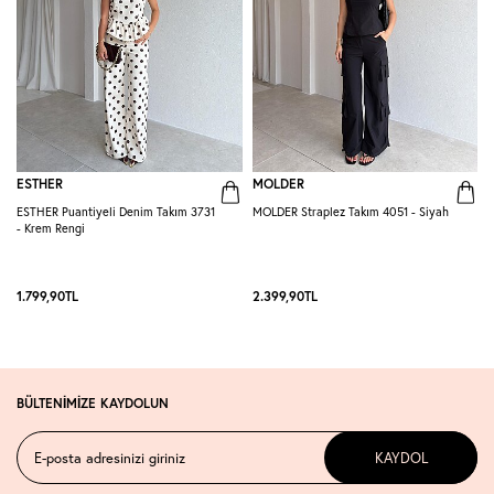
ESTHER
MOLDER
ESTHER Puantiyeli Denim Takım 3731
MOLDER Straplez Takım 4051 - Siyah
M
- Krem Rengi
L
1.799,90
TL
2.399,90
TL
2
BÜLTENİMİZE KAYDOLUN
KAYDOL