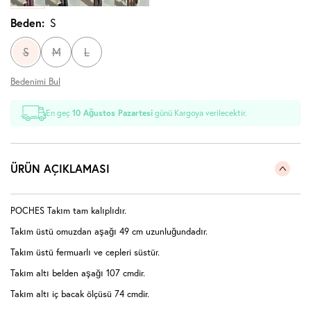
Beden:
S
S
M
L
Bedenimi Bul
En geç
10 Ağustos Pazartesi
günü Kargoya verilecektir.
ÜRÜN AÇIKLAMASI
POCHES Takım tam kalıplıdır.
Takım üstü omuzdan aşağı 49 cm uzunluğundadır.
Takım üstü fermuarlı ve cepleri süstür.
Takım altı belden aşağı 107 cmdir.
Takım altı iç bacak ölçüsü 74 cmdir.