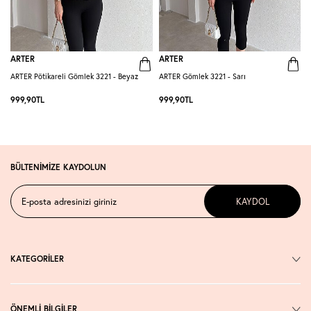
ARTER
ARTER
ARTER Pötikareli Gömlek 3221 - Beyaz
ARTER Gömlek 3221 - Sarı
A
999,90
TL
999,90
TL
BÜLTENİMİZE KAYDOLUN
KAYDOL
KATEGORİLER
ÖNEMLİ BİLGİLER