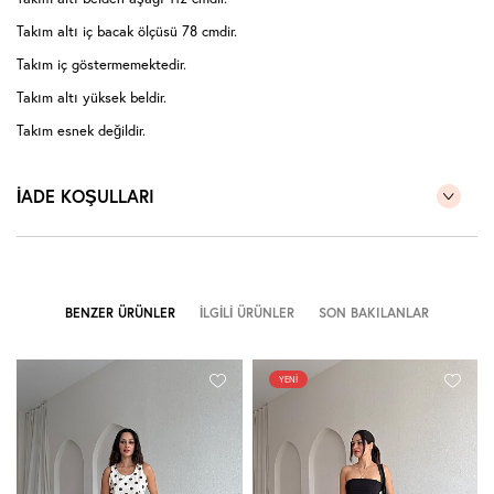
Takım altı iç bacak ölçüsü 78 cmdir.
Takım iç göstermemektedir.
Takım altı yüksek beldir.
Takım esnek değildir.
Takım ceplidir.
İADE KOŞULLARI
Sıklıkla kullandığınız bedeni tercih edebilirsiniz.
Görseldeki model 170 cm, 55 kg'dır.
Model üzerindeki takım S bedendir.
( Takım halinde satıştadır )
BENZER ÜRÜNLER
İLGILI ÜRÜNLER
SON BAKILANLAR
YENI