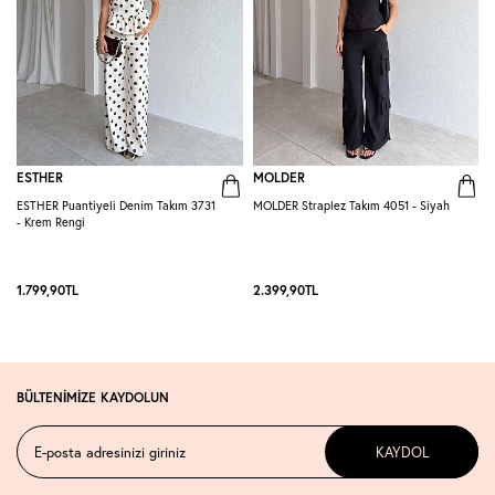
ESTHER
MOLDER
ESTHER Puantiyeli Denim Takım 3731
MOLDER Straplez Takım 4051 - Siyah
M
- Krem Rengi
L
1.799,90
TL
2.399,90
TL
2
BÜLTENİMİZE KAYDOLUN
KAYDOL