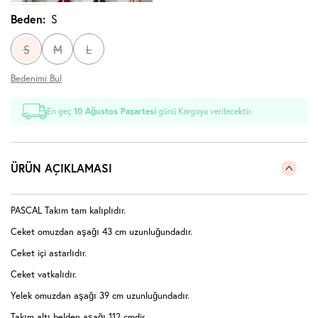
Beden:
S
S
M
L
Bedenimi Bul
En geç
10 Ağustos Pazartesi
günü Kargoya verilecektir.
ÜRÜN AÇIKLAMASI
PASCAL Takım tam kalıplıdır.
Ceket omuzdan aşağı 43 cm uzunluğundadır.
Ceket içi astarlıdır.
Ceket vatkalıdır.
Yelek omuzdan aşağı 39 cm uzunluğundadır.
Takım altı belden aşağı 112 cmdir.