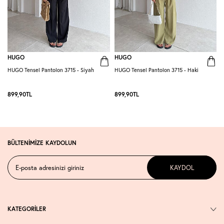
HUGO
HUGO
HUGO Tensel Pantolon 3715 - Siyah
HUGO Tensel Pantolon 3715 - Haki
H
K
899,90
TL
899,90
TL
BÜLTENİMİZE KAYDOLUN
KAYDOL
KATEGORİLER