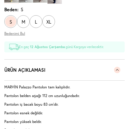
Beden:
S
S
M
L
XL
Bedenimi Bul
En geç
12 Ağustos Çarşamba
günü Kargoya verilecektir.
ÜRÜN AÇIKLAMASI
MARVİN Palazzo Pantolon tam kalıplıdır.
Pantolon belden aşağı 112 cm uzunluğundadır.
Pantolon iç bacak boyu 83 cm'dir.
Pantolon esnek değildir.
Pantolon yüksek beldir.