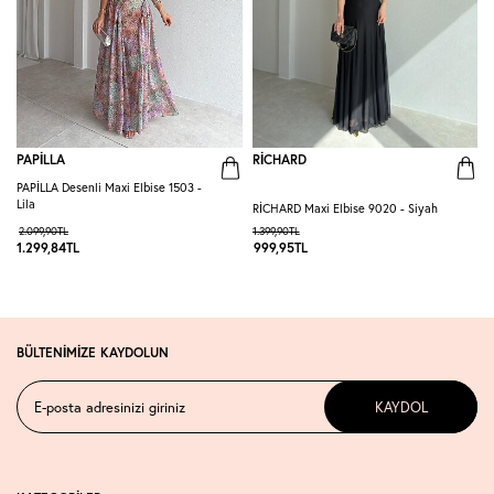
PAPİLLA
RİCHARD
PAPİLLA Desenli Maxi Elbise 1503 -
H
Lila
4
RİCHARD Maxi Elbise 9020 - Siyah
2.099,90
TL
1.399,90
TL
1
1.299,84
TL
999,95
TL
BÜLTENİMİZE KAYDOLUN
KAYDOL