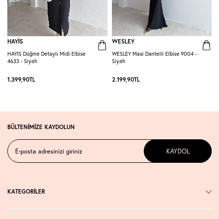
HAYİS
WESLEY
HAYİS Düğme Detaylı Midi Elbise
WESLEY Maxi Dantelli Elbise 9004 -
P
4633 - Siyah
Siyah
L
1.399,90
TL
2.199,90
TL
1
BÜLTENİMİZE KAYDOLUN
KAYDOL
KATEGORİLER