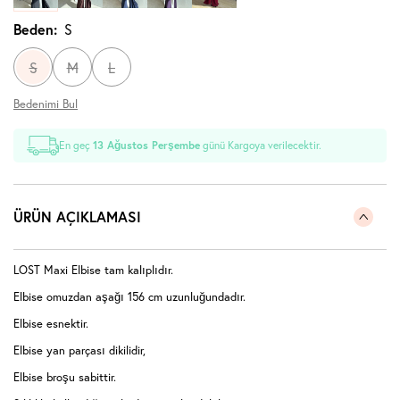
Beden:
S
S
M
L
Bedenimi Bul
En geç
13 Ağustos Perşembe
günü Kargoya verilecektir.
ÜRÜN AÇIKLAMASI
LOST Maxi Elbise tam kalıplıdır.
Elbise omuzdan aşağı 156 cm uzunluğundadır.
Elbise esnektir.
Elbise yan parçası dikilidir,
Elbise broşu sabittir.