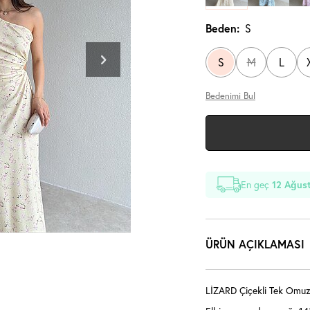
Beden:
S
S
M
L
Bedenimi Bul
En geç
12 Ağus
ÜRÜN AÇIKLAMASI
LİZARD Çiçekli Tek Omuz 