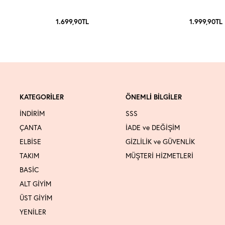
1.699,90
TL
1.999,90
TL
KATEGORİLER
ÖNEMLİ BİLGİLER
İNDİRİM
SSS
ÇANTA
İADE ve DEĞİŞİM
ELBİSE
GİZLİLİK ve GÜVENLİK
TAKIM
MÜŞTERİ HİZMETLERİ
BASİC
ALT GİYİM
ÜST GİYİM
YENİLER