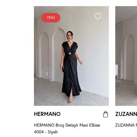
YENI
HERMANO
ZUZAN
 Pembe
HERMANO Broş Detaylı Maxi Elbise
ZUZANNA Ma
4004 - Siyah