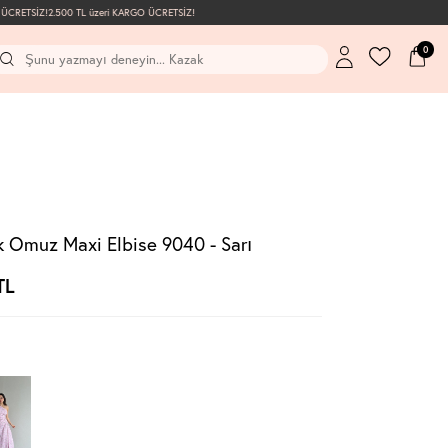
CRETSİZ!
2.500 TL üzeri KARGO ÜCRETSİZ!
0
k Omuz Maxi Elbise 9040 - Sarı
TL