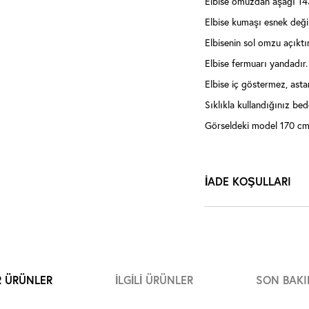
Elbise omuzdan aşağı 14
Elbise kumaşı esnek değil
Elbisenin sol omzu açıktır
Elbise fermuarı yandadır.
Elbise iç göstermez, asta
Sıklıkla kullandığınız bede
Görseldeki model 170 cm 
İADE KOŞULLARI
R ÜRÜNLER
İLGILI ÜRÜNLER
SON BAKI