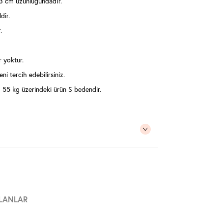
3 cm uzunluğundadır.
dir.
.
r yoktur.
ni tercih edebilirsiniz.
55 kg üzerindeki ürün S bedendir.
LANLAR