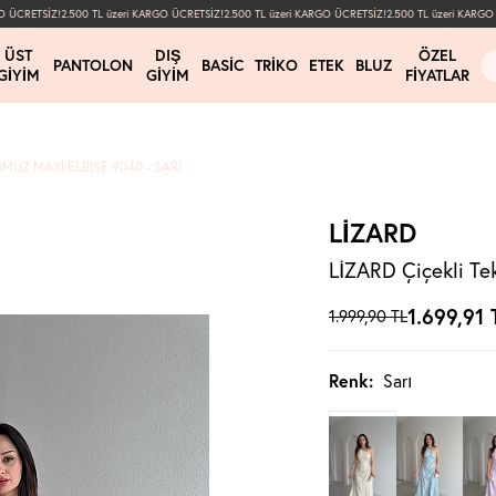
ÜCRETSİZ!
2.500 TL üzeri KARGO ÜCRETSİZ!
2.500 TL üzeri KARGO ÜCRETSİZ!
2.500 TL üzeri KARGO Ü
ÜST
DIŞ
ÖZEL
PANTOLON
BASIC
TRIKO
ETEK
BLUZ
GIYIM
GIYIM
FIYATLAR
OMUZ MAXI ELBISE 9040 - SARI
LİZARD
LİZARD Çiçekli Te
1.699,91
1.999,90
TL
Renk:
Sarı