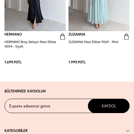
HERMANO
ZUZANNA
HERMANO Broş Detaylı Maxi Elbise
ZUZANNA Maxi Elbise 9069 - Mint
R
4004 - Siyah
S
1.699,90
TL
1.999,90
TL
1
BÜLTENİMİZE KAYDOLUN
KAYDOL
KATEGORİLER