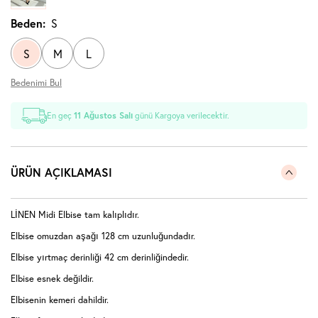
Beden:
S
S
M
L
Bedenimi Bul
En geç
11 Ağustos Salı
günü Kargoya verilecektir.
ÜRÜN AÇIKLAMASI
LİNEN Midi Elbise tam kalıplıdır.
Elbise omuzdan aşağı 128 cm uzunluğundadır.
Elbise yırtmaç derinliği 42 cm derinliğindedir.
Elbise esnek değildir.
Elbisenin kemeri dahildir.