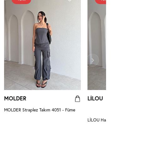
MOLDER
LİLOU
MOLDER Straplez Takım 4051 - Füme
LİLOU Halter Yaka Takım 3