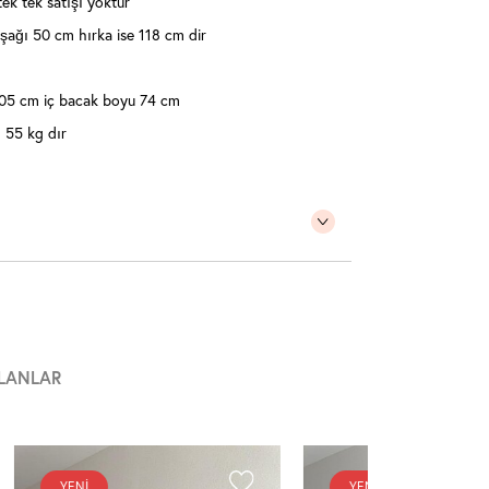
tek tek satışı yoktur
şağı 50 cm hırka ise 118 cm dir
 105 cm iç bacak boyu 74 cm
 55 kg dır
LANLAR
YENI
YENI