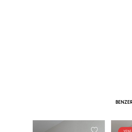
BENZE
YENI