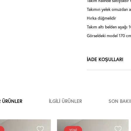
Takım halinde satıştadır 
Takımın yelek omuzdan a
Hırka düğmelidir
Takım altı belden aşağı
Görseldeki model 170 cm
İADE KOŞULLARI
R ÜRÜNLER
İLGILI ÜRÜNLER
SON BAKI
YENI