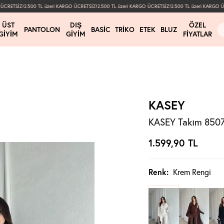
CRETSİZ!
2.500 TL üzeri KARGO ÜCRETSİZ!
2.500 TL üzeri KARGO ÜCRETSİZ!
2.500 TL üzeri KARGO ÜCR
ÜST
DIŞ
ÖZEL
PANTOLON
BASIC
TRIKO
ETEK
BLUZ
GIYIM
GIYIM
FIYATLAR
KASEY
KASEY Takım 8507
1.599,90
TL
Renk:
Krem Rengi