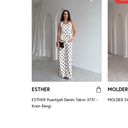
ESTHER
MOLDER
erengi
ESTHER Puantiyeli Denim Takım 3731 -
MOLDER Str
Krem Rengi