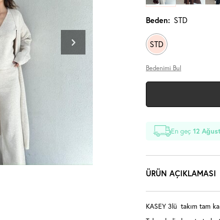
Beden:
STD
STD
Bedenimi Bul
En geç
12 Ağus
ÜRÜN AÇIKLAMASI
KASEY 3lü takım tam kal