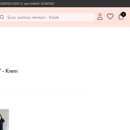
ETSİZ!
2.500 TL üzeri KARGO ÜCRETSİZ!
0
 - Krem