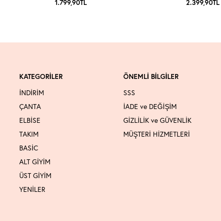
1.799,90
TL
2.399,90
TL
KATEGORİLER
ÖNEMLİ BİLGİLER
İNDİRİM
SSS
ÇANTA
İADE ve DEĞİŞİM
ELBİSE
GİZLİLİK ve GÜVENLİK
TAKIM
MÜŞTERİ HİZMETLERİ
BASİC
ALT GİYİM
ÜST GİYİM
YENİLER